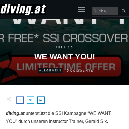
JULI 10
WE WANT YOU!
0
ALLGEMEIN
COMMENTS
diving.at
unterstützt die SSI Kampagne “WE WANT
YOU” durch unseren Instructor Trainer, Gerald Six.