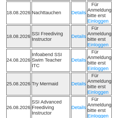
Für
Anmeldung
18.08.2026
Nachttauchen
Details
bitte erst
Einloggen
Für
SSI Freediving
Anmeldung
18.08.2026
Details
Instructor
bitte erst
Einloggen
Für
Infoabend SSI
Anmeldung
24.08.2026
Swim Teacher
Details
bitte erst
ITC
Einloggen
Für
Anmeldung
25.08.2026
Try Mermaid
Details
bitte erst
Einloggen
Für
SSI Advanced
Anmeldung
26.08.2026
Freediving
Details
bitte erst
Instructor
Einloggen