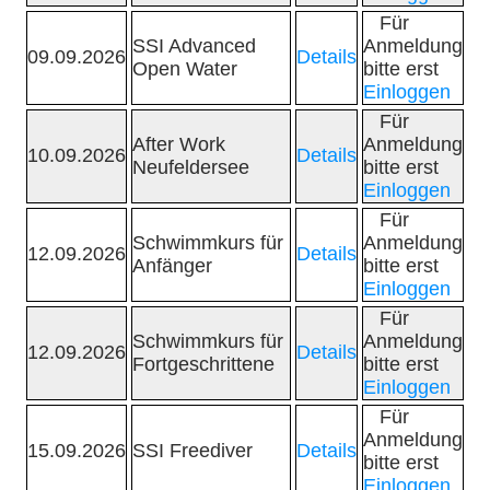
Für
SSI Advanced
Anmeldung
09.09.2026
Details
Open Water
bitte erst
Einloggen
Für
After Work
Anmeldung
10.09.2026
Details
Neufeldersee
bitte erst
Einloggen
Für
Schwimmkurs für
Anmeldung
12.09.2026
Details
Anfänger
bitte erst
Einloggen
Für
Schwimmkurs für
Anmeldung
12.09.2026
Details
Fortgeschrittene
bitte erst
Einloggen
Für
Anmeldung
15.09.2026
SSI Freediver
Details
bitte erst
Einloggen