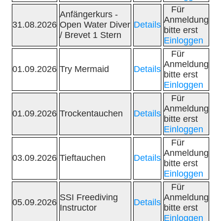
Für
Anfängerkurs -
Anmeldung
31.08.2026
Open Water Diver
Details
bitte erst
/ Brevet 1 Stern
Einloggen
Für
Anmeldung
01.09.2026
Try Mermaid
Details
bitte erst
Einloggen
Für
Anmeldung
01.09.2026
Trockentauchen
Details
bitte erst
Einloggen
Für
Anmeldung
03.09.2026
Tieftauchen
Details
bitte erst
Einloggen
Für
SSI Freediving
Anmeldung
05.09.2026
Details
Instructor
bitte erst
Einloggen