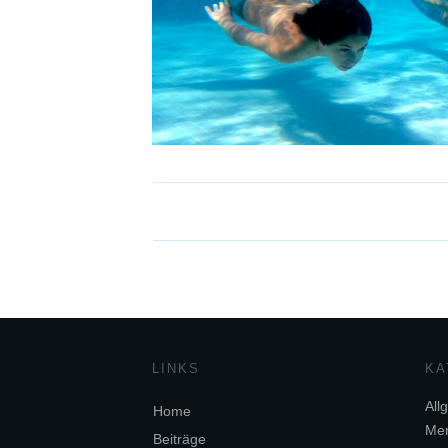
LINKS
KA
All
Home
Me
Beiträge