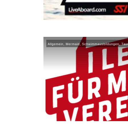
Allgemein
,
Mermaid
,
Schwimmausbildungen
,
Tau