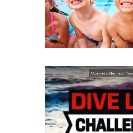
Allgemein
,
Mermaid
,
Tau