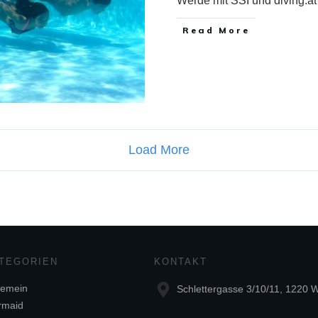
Werde mit SSI und diving.a
Read More
Load More
TEGORIEN
KONTAKT
gemein
Schlettergasse 3/10/11, 1220 
rmaid