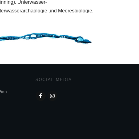
nning),
Unterwasser-
terwasserarchäologie und Meeresbiologie.
SOCIAL MEDIA
Wien