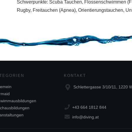
Schwerpunkte: Scuba Tauchen,
Flossenschwimmen (Fi
Rugby,
Freitauchen (Apnea),
Orientierungstauchen, Un
TEGORIEN
KONTAKT
gemein
Schlettergasse 3/10/11, 1220 
rmaid
wimmausbildungen
+43 664 1812 844
chausbildungen
anstaltungen
info@diving.at