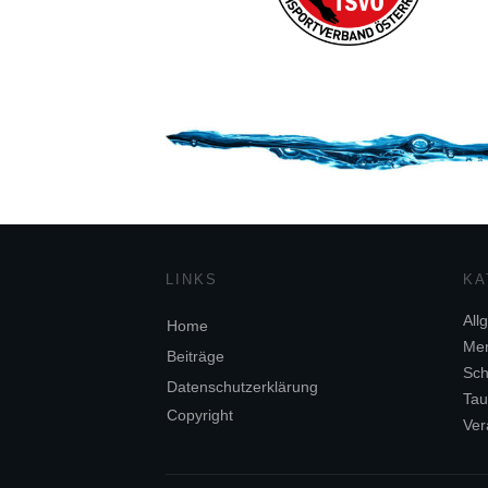
LINKS
KA
All
Home
Me
Beiträge
Sch
Datenschutzerklärung
Tau
Copyright
Ver