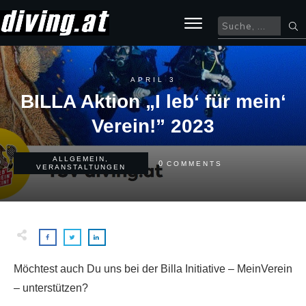
APRIL 3
BILLA Aktion „I leb‘ für mein‘
Verein!” 2023
ALLGEMEIN
,
0
COMMENTS
VERANSTALTUNGEN
Möchtest auch Du uns bei der Billa Initiative – MeinVerein
– unterstützen?